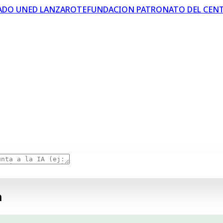
FUNDACION PATRONATO DEL CEN
te.
 principios que guían la actuación de la UNED como institu
al de Transparencia, que pone a disposición de los ciudad
a