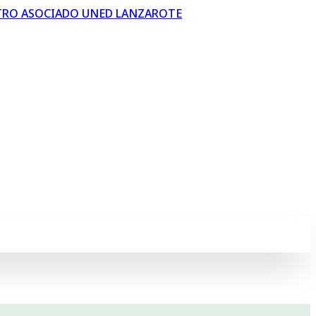
TRO ASOCIADO UNED LANZAROTE
ción pública. Con objeto de profundizar en su
anos la información pública contenida en el mismo.