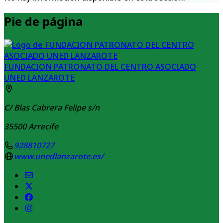
Pie de página
FUNDACION PATRONATO DEL CENTRO ASOCIADO
UNED LANZAROTE
C/ Blas Cabrera Felipe s/n
35500
Arrecife
928810727
www.unedlanzarote.es/